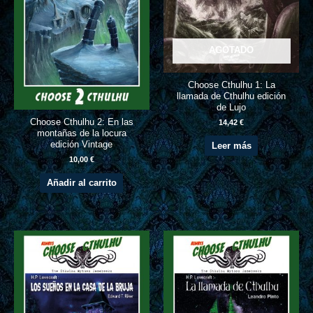
AGOTADO
Choose Cthulhu 1: La
llamada de Cthulhu edición
de Lujo
Choose Cthulhu 2: En las
14,42
€
montañas de la locura
edición Vintage
Leer más
10,00
€
Añadir al carrito
Este
produc
tiene
múltipl
variant
Las