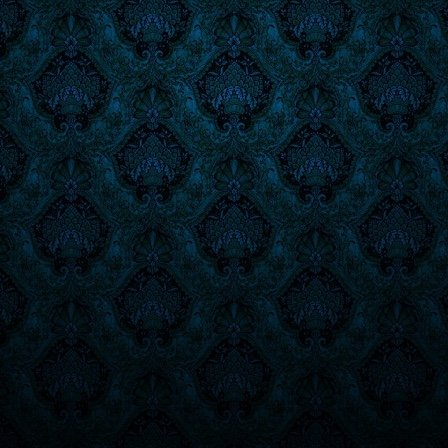
Lobo
Solitario:
La
saga
del
Kai
-
Vol.
5:
SOMBRAS
SOBRE
LA
ARENA
cantidad