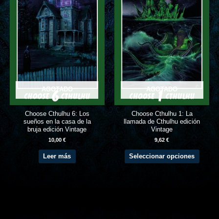
opcion
se
puede
elegir
en
la
página
de
AGOTADO
AGOTADO
produc
Choose Cthulhu 6: Los
Choose Cthulhu 1: La
sueños en la casa de la
llamada de Cthulhu edición
bruja edición Vintage
Vintage
10,00
€
9,62
€
Leer más
Seleccionar opciones