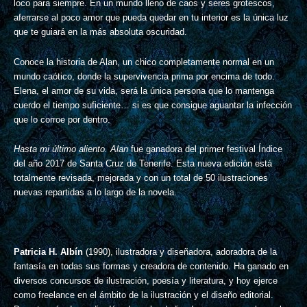
loco para siempre. En un mundo lleno de caos y seres grotescos,
aferrarse al poco amor que pueda quedar en tu interior es la única luz
que te guiará en la más absoluta oscuridad.
Conoce la historia de Alan, un chico completamente normal en un
mundo caótico, donde la supervivencia prima por encima de todo.
Elena, el amor de su vida, será la única persona que lo mantenga
cuerdo el tiempo suficiente… si es que consigue aguantar la infección
que lo corroe por dentro.
Hasta mi último aliento. Alan
fue ganadora del primer festival Índice
del año 2017 de Santa Cruz de Tenerife. Esta nueva edición está
totalmente revisada, mejorada y con un total de 50 ilustraciones
nuevas repartidas a lo largo de la novela.
Patricia H. Albín
(1990), ilustradora y diseñadora, adoradora de la
fantasía en todas sus formas y creadora de contenido. Ha ganado en
diversos concursos de ilustración, poesía y literatura, y hoy ejerce
como freelance en el ámbito de la ilustración y el diseño editorial.