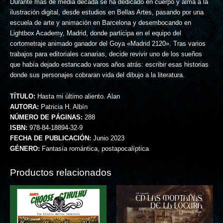
Durante más de media década se ha dedicado en cuerpo y alma a la
ilustración digital, desde estudios en Bellas Artes, pasando por una
escuela de arte y animación en Barcelona y desembocando en
Lightbox Academy, Madrid, donde participa en el equipo del
cortometraje animado ganador del Goya «Madrid 2120». Tras varios
trabajos para editoriales canarias, decide revivir uno de los sueños
que había dejado estancado varos años atrás: escribir esas historias
donde sus personajes cobraran vida del dibujo a la literatura.
TÍTULO:
Hasta mi último aliento. Alan
AUTORA:
Patricia H. Albín
NÚMERO DE PÁGINAS:
288
ISBN:
978-84-18894-32-9
FECHA DE PUBLICACIÓN:
Junio 2023
GÉNERO:
Fantasía romántica, postapocalíptica
Productos relacionados